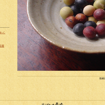
わく
伊国屋
投稿日: