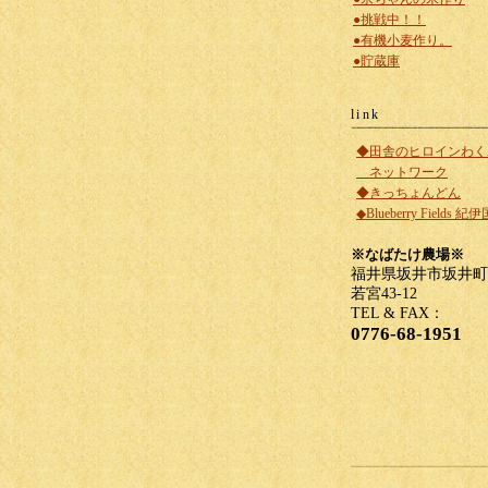
●挑戦中！！
●有機小麦作り。
●貯蔵庫
link
◆田舎のヒロインわく
ネットワーク
◆きっちょんどん
◆Blueberry Fields 紀
※なばたけ農場※
福井県坂井市坂井町
若宮43-12
TEL & FAX：
0776-68-1951