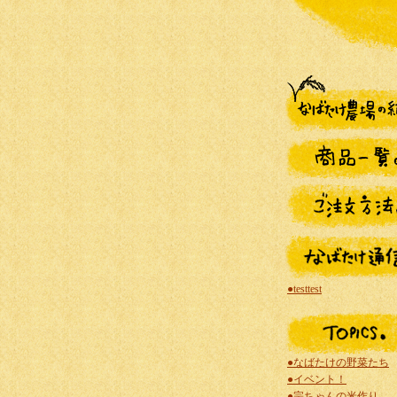
●testtest
●なばたけの野菜たち
●イベント！
●宗ちゃんの米作り