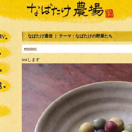
なばたけ通信 ｜ テーマ：なばたけの野菜たち
●testtest
testします