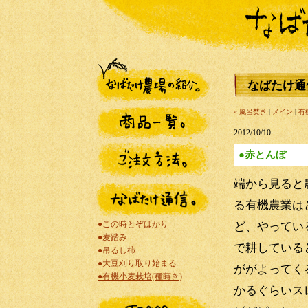
なばたけ通
« 風呂焚き
|
メイン
|
有
2012/10/10
●赤とんぼ
端から見ると
る有機農業は
●この時とぞばかり
ど、やってい
●麦踏み
で耕している
●吊るし柿
●大豆刈り取り始まる
ががよってく
●有機小麦栽培(種蒔き)
かるぐらいス