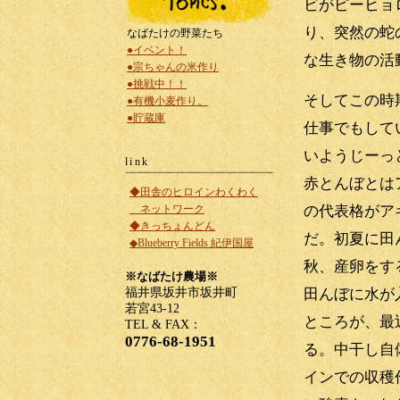
ビがピーヒョ
り、突然の蛇
なばたけの野菜たち
●イベント！
な生き物の活
●宗ちゃんの米作り
●挑戦中！！
そしてこの時
●有機小麦作り。
●貯蔵庫
仕事でもして
いようじーっ
link
赤とんぼとは
◆田舎のヒロインわくわく
の代表格がア
ネットワーク
◆きっちょんどん
だ。初夏に田
◆Blueberry Fields 紀伊国屋
秋、産卵をす
※なばたけ農場※
田んぼに水が
福井県坂井市坂井町
若宮43-12
ところが、最
TEL & FAX：
0776-68-1951
る。中干し自
インでの収穫