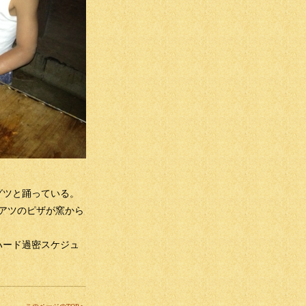
グツと踊っている。
アツのピザが窯から
ハード過密スケジュ