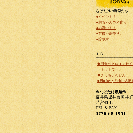
なばたけの野菜たち
●イベント！
●宗ちゃんの米作り
●挑戦中！！
●有機小麦作り。
●貯蔵庫
link
◆田舎のヒロインわく
ネットワーク
◆きっちょんどん
◆Blueberry Fields 紀
※なばたけ農場※
福井県坂井市坂井町
若宮43-12
TEL & FAX：
0776-68-1951