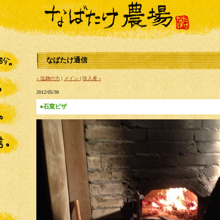
なばたけ通信
« 塩麹の力
|
メイン
|
珍入者 »
2012/05/30
●石窯ピザ