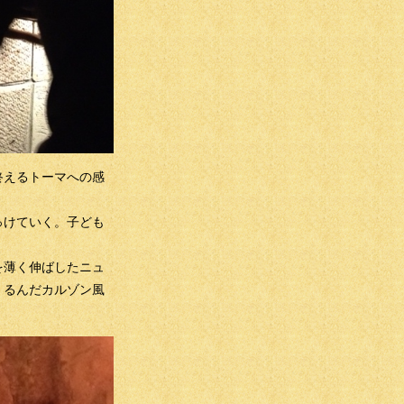
終えるトーマへの感
っけていく。子ども
を薄く伸ばしたニュ
くるんだカルゾン風