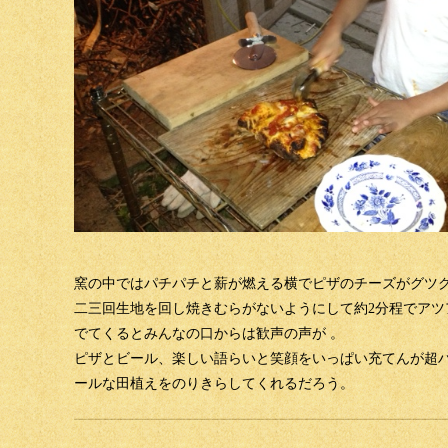
窯の中ではパチパチと薪が燃える横でピザのチーズがグツ
二三回生地を回し焼きむらがないようにして約2分程でアツ
でてくるとみんなの口からは歓声の声が 。
ピザとビール、楽しい語らいと笑顔をいっぱい充てんが超
ールな田植えをのりきらしてくれるだろう。