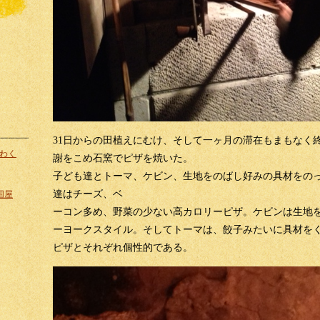
31日からの田植えにむけ、そして一ヶ月の滞在もまもなく
わく
謝をこめ石窯でピザを焼いた。
子ども達とトーマ、ケビン、生地をのばし好みの具材をの
達はチーズ、ベ
伊国屋
ーコン多め、野菜の少ない高カロリーピザ。ケビンは生地
ーヨークスタイル。そしてトーマは、餃子みたいに具材を
ピザとそれぞれ個性的である。