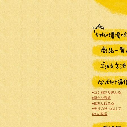
●コシ稲刈り終わる
●新たな課題
●稲刈り始まる
●実りの秋へむけて
●旬の味覚